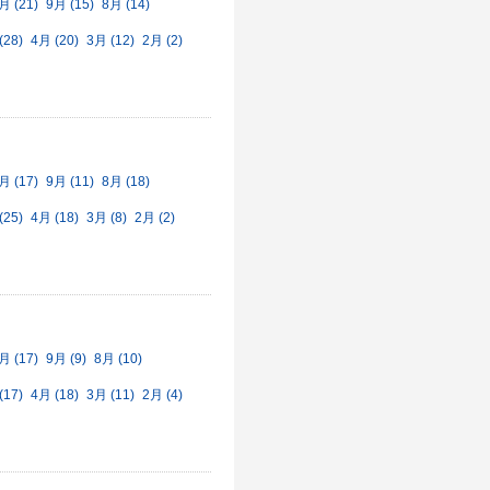
月 (21)
9月 (15)
8月 (14)
(28)
4月 (20)
3月 (12)
2月 (2)
月 (17)
9月 (11)
8月 (18)
(25)
4月 (18)
3月 (8)
2月 (2)
月 (17)
9月 (9)
8月 (10)
(17)
4月 (18)
3月 (11)
2月 (4)