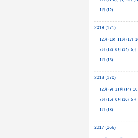
1月 (12)
2019 (171)
12月 (16)
11月 (17)
1
7月 (13)
6月 (14)
5月 
1月 (13)
2018 (170)
12月 (9)
11月 (14)
10
7月 (15)
6月 (10)
5月 
1月 (18)
2017 (166)