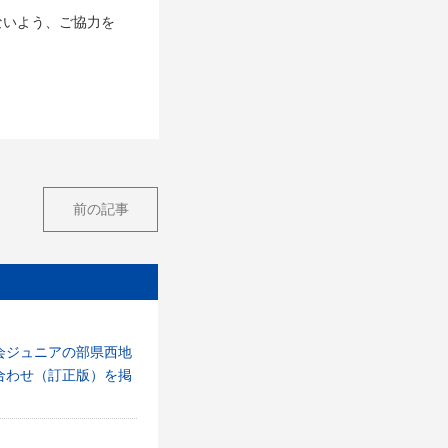
ないよう、ご協力を
前の記事
会ジュニアの部県西地
合わせ（訂正版）を掲