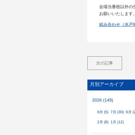
会場当番校以外の
お願いいたします
組み合わせ（水戸
次の記事
月別アーカイブ
2026 (149)
8月 (5)
7月 (30)
6月 (
2月 (8)
1月 (12)