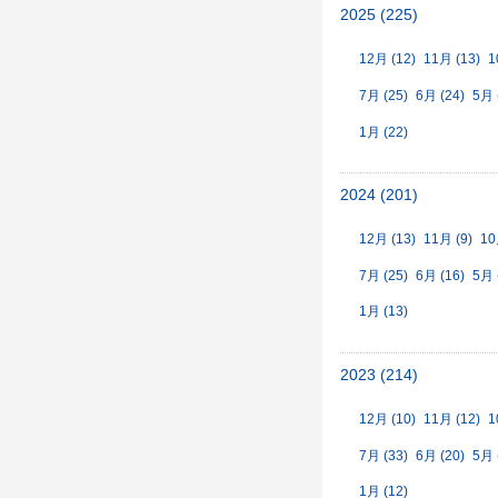
2025 (225)
12月 (12)
11月 (13)
1
7月 (25)
6月 (24)
5月 
1月 (22)
2024 (201)
12月 (13)
11月 (9)
10
7月 (25)
6月 (16)
5月 
1月 (13)
2023 (214)
12月 (10)
11月 (12)
1
7月 (33)
6月 (20)
5月 
1月 (12)