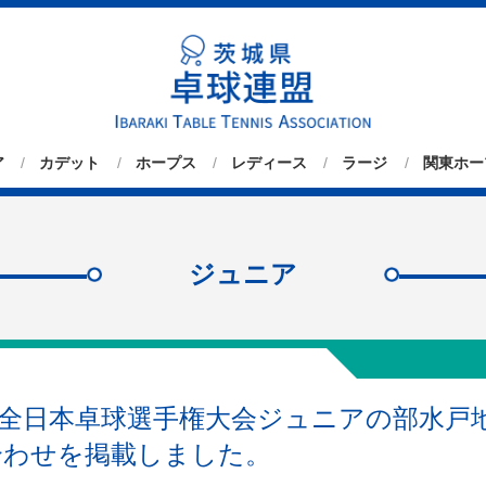
ア
カデット
ホープス
レディース
ラージ
関東ホー
ジュニア
 全日本卓球選手権大会ジュニアの部水戸
合わせを掲載しました。