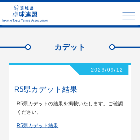
toggle
naviga
カデット
2023/09/12
R5県カデット結果
R5県カデットの結果を掲載いたします。ご確認
ください。
R5県カデット結果