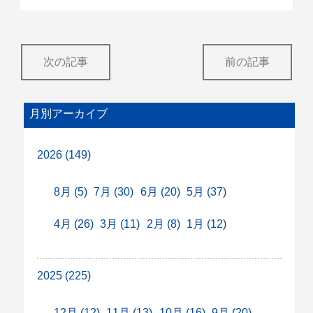
次の記事
前の記事
月別アーカイブ
2026 (149)
8月 (5)
7月 (30)
6月 (20)
5月 (37)
4月 (26)
3月 (11)
2月 (8)
1月 (12)
2025 (225)
12月 (12)
11月 (13)
10月 (16)
9月 (20)