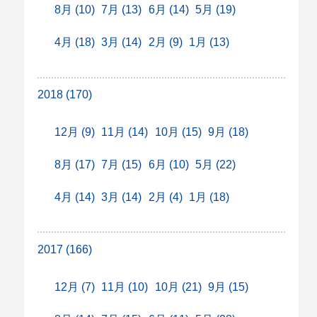
8月 (10)
7月 (13)
6月 (14)
5月 (19)
4月 (18)
3月 (14)
2月 (9)
1月 (13)
2018 (170)
12月 (9)
11月 (14)
10月 (15)
9月 (18)
8月 (17)
7月 (15)
6月 (10)
5月 (22)
4月 (14)
3月 (14)
2月 (4)
1月 (18)
2017 (166)
12月 (7)
11月 (10)
10月 (21)
9月 (15)