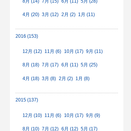
8月 (14)
7月 (15)
6月 (11)
5月 (28)
4月 (20)
3月 (12)
2月 (2)
1月 (11)
2016 (153)
12月 (12)
11月 (6)
10月 (17)
9月 (11)
8月 (18)
7月 (17)
6月 (11)
5月 (25)
4月 (18)
3月 (8)
2月 (2)
1月 (8)
2015 (137)
12月 (10)
11月 (6)
10月 (17)
9月 (9)
8月 (10)
7月 (12)
6月 (12)
5月 (17)