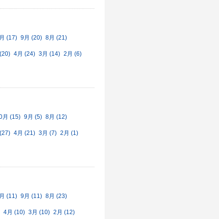
月 (17)
9月 (20)
8月 (21)
(20)
4月 (24)
3月 (14)
2月 (6)
0月 (15)
9月 (5)
8月 (12)
(27)
4月 (21)
3月 (7)
2月 (1)
月 (11)
9月 (11)
8月 (23)
4月 (10)
3月 (10)
2月 (12)