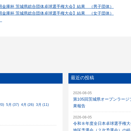
用金庫杯 茨城県総合団体卓球選手権大会】結果 （
男子団体）
用金庫杯 茨城県総合団体卓球選手権大会】結果 （
女子団体）
】
最近の投稿
2026-08-05
第105回茨城県オープンラージ
20)
5月 (37)
4月 (26)
3月 (11)
果報告
2026-08-05
令和８年度全日本卓球選手権大
地区予選会（２次予選会）の組