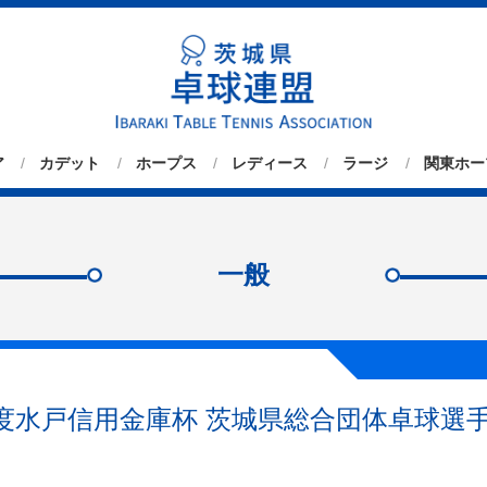
ア
カデット
ホープス
レディース
ラージ
関東ホー
一般
度水戸信用金庫杯 茨城県総合団体卓球選