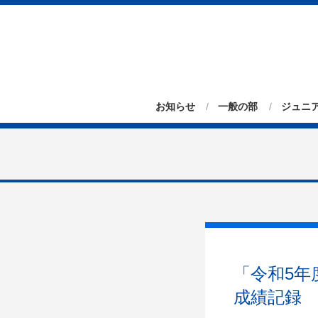
お知らせ
一般の部
ジュニ
「令和5年
成績記録