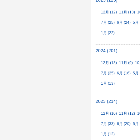
2025 (225)
12月 (12)
11月 (13)
1
7月 (25)
6月 (24)
5月 
1月 (22)
2024 (201)
12月 (13)
11月 (9)
10
7月 (25)
6月 (16)
5月 
1月 (13)
2023 (214)
12月 (10)
11月 (12)
1
7月 (33)
6月 (20)
5月 
1月 (12)