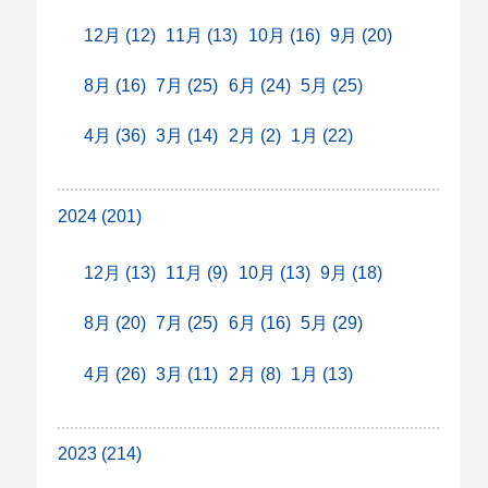
12月 (12)
11月 (13)
10月 (16)
9月 (20)
8月 (16)
7月 (25)
6月 (24)
5月 (25)
4月 (36)
3月 (14)
2月 (2)
1月 (22)
2024 (201)
12月 (13)
11月 (9)
10月 (13)
9月 (18)
8月 (20)
7月 (25)
6月 (16)
5月 (29)
4月 (26)
3月 (11)
2月 (8)
1月 (13)
2023 (214)