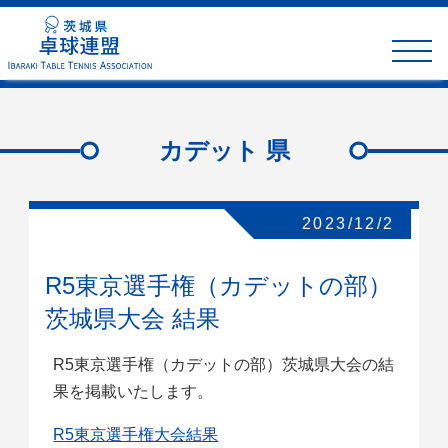
toggle
naviga
カデット 県
2023/12/2
R5東京選手権（カデットの部）
茨城県大会 結果
R5東京選手権（カデットの部）茨城県大会の結
果を掲載いたします。
R5東京選手権大会結果