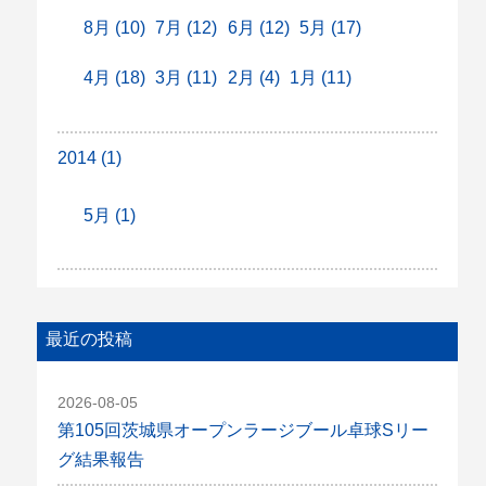
8月 (10)
7月 (12)
6月 (12)
5月 (17)
4月 (18)
3月 (11)
2月 (4)
1月 (11)
2014 (1)
5月 (1)
最近の投稿
2026-08-05
第105回茨城県オープンラージブール卓球Sリー
グ結果報告