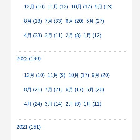
12月 (10)
11月 (12)
10月 (17)
9月 (13)
8月 (18)
7月 (33)
6月 (20)
5月 (27)
4月 (33)
3月 (11)
2月 (8)
1月 (12)
2022 (190)
12月 (10)
11月 (9)
10月 (17)
9月 (20)
8月 (21)
7月 (21)
6月 (17)
5月 (20)
4月 (24)
3月 (14)
2月 (6)
1月 (11)
2021 (151)