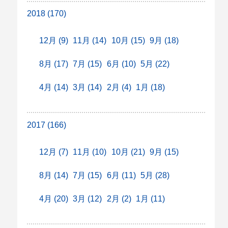
2018 (170)
12月 (9)
11月 (14)
10月 (15)
9月 (18)
8月 (17)
7月 (15)
6月 (10)
5月 (22)
4月 (14)
3月 (14)
2月 (4)
1月 (18)
2017 (166)
12月 (7)
11月 (10)
10月 (21)
9月 (15)
8月 (14)
7月 (15)
6月 (11)
5月 (28)
4月 (20)
3月 (12)
2月 (2)
1月 (11)