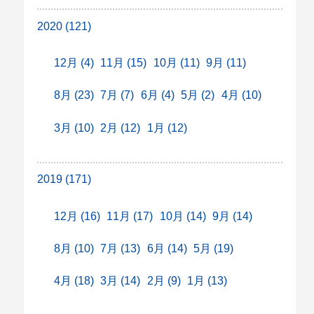
2020 (121)
12月 (4)
11月 (15)
10月 (11)
9月 (11)
8月 (23)
7月 (7)
6月 (4)
5月 (2)
4月 (10)
3月 (10)
2月 (12)
1月 (12)
2019 (171)
12月 (16)
11月 (17)
10月 (14)
9月 (14)
8月 (10)
7月 (13)
6月 (14)
5月 (19)
4月 (18)
3月 (14)
2月 (9)
1月 (13)