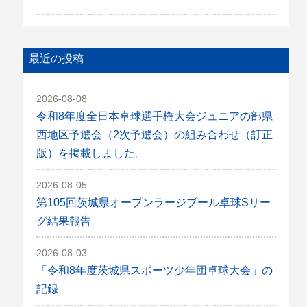
最近の投稿
2026-08-08
令和8年度全日本卓球選手権大会ジュニアの部県
西地区予選会（2次予選会）の組み合わせ（訂正
版）を掲載しました。
2026-08-05
第105回茨城県オープンラージブール卓球Sリー
グ結果報告
2026-08-03
「令和8年度茨城県スポーツ少年団卓球大会」の
記録