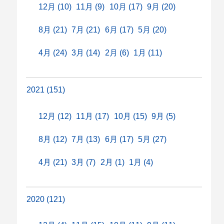
12月 (10)
11月 (9)
10月 (17)
9月 (20)
8月 (21)
7月 (21)
6月 (17)
5月 (20)
4月 (24)
3月 (14)
2月 (6)
1月 (11)
2021 (151)
12月 (12)
11月 (17)
10月 (15)
9月 (5)
8月 (12)
7月 (13)
6月 (17)
5月 (27)
4月 (21)
3月 (7)
2月 (1)
1月 (4)
2020 (121)