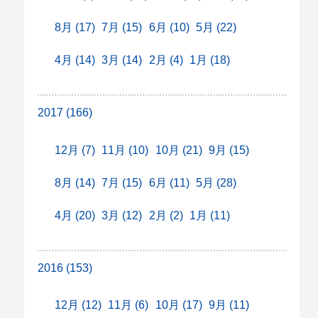
8月 (17)
7月 (15)
6月 (10)
5月 (22)
4月 (14)
3月 (14)
2月 (4)
1月 (18)
2017 (166)
12月 (7)
11月 (10)
10月 (21)
9月 (15)
8月 (14)
7月 (15)
6月 (11)
5月 (28)
4月 (20)
3月 (12)
2月 (2)
1月 (11)
2016 (153)
12月 (12)
11月 (6)
10月 (17)
9月 (11)