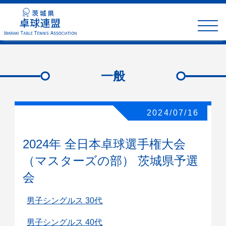
toggle
naviga
一般
2024/07/16
2024年 全日本卓球選手権大会
（マスターズの部） 茨城県予選
会
男子シングルス 30代
男子シングルス 40代