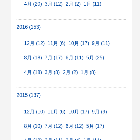
4月 (20)
3月 (12)
2月 (2)
1月 (11)
2016 (153)
12月 (12)
11月 (6)
10月 (17)
9月 (11)
8月 (18)
7月 (17)
6月 (11)
5月 (25)
4月 (18)
3月 (8)
2月 (2)
1月 (8)
2015 (137)
12月 (10)
11月 (6)
10月 (17)
9月 (9)
8月 (10)
7月 (12)
6月 (12)
5月 (17)