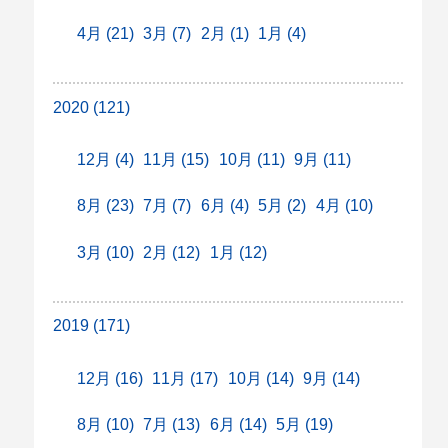
4月 (21)
3月 (7)
2月 (1)
1月 (4)
2020 (121)
12月 (4)
11月 (15)
10月 (11)
9月 (11)
8月 (23)
7月 (7)
6月 (4)
5月 (2)
4月 (10)
3月 (10)
2月 (12)
1月 (12)
2019 (171)
12月 (16)
11月 (17)
10月 (14)
9月 (14)
8月 (10)
7月 (13)
6月 (14)
5月 (19)