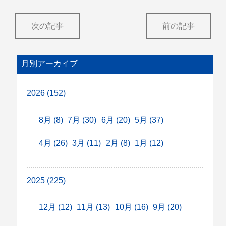
次の記事
前の記事
月別アーカイブ
2026 (152)
8月 (8)
7月 (30)
6月 (20)
5月 (37)
4月 (26)
3月 (11)
2月 (8)
1月 (12)
2025 (225)
12月 (12)
11月 (13)
10月 (16)
9月 (20)