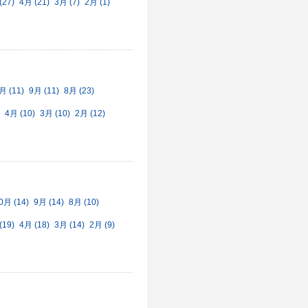
(27)
4月 (21)
3月 (7)
2月 (1)
月 (11)
9月 (11)
8月 (23)
4月 (10)
3月 (10)
2月 (12)
0月 (14)
9月 (14)
8月 (10)
(19)
4月 (18)
3月 (14)
2月 (9)