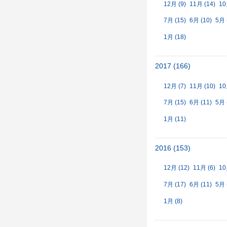
12月 (9)
11月 (14)
10
7月 (15)
6月 (10)
5月 
1月 (18)
2017 (166)
12月 (7)
11月 (10)
10
7月 (15)
6月 (11)
5月 
1月 (11)
2016 (153)
12月 (12)
11月 (6)
10
7月 (17)
6月 (11)
5月 
1月 (8)