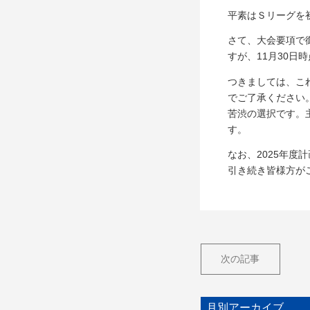
平素はＳリーグを
さて、大会要項で御
すが、11月30日
つきましては、こ
でご了承ください
苦渋の選択です。
す。
なお、2025年度
引き続き皆様方が
次の記事
月別アーカイブ