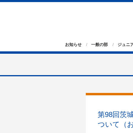
お知らせ
一般の部
ジュニ
第98回茨
ついて（