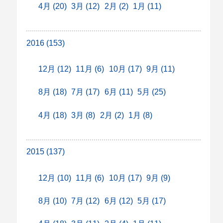
4月 (20)
3月 (12)
2月 (2)
1月 (11)
2016 (153)
12月 (12)
11月 (6)
10月 (17)
9月 (11)
8月 (18)
7月 (17)
6月 (11)
5月 (25)
4月 (18)
3月 (8)
2月 (2)
1月 (8)
2015 (137)
12月 (10)
11月 (6)
10月 (17)
9月 (9)
8月 (10)
7月 (12)
6月 (12)
5月 (17)