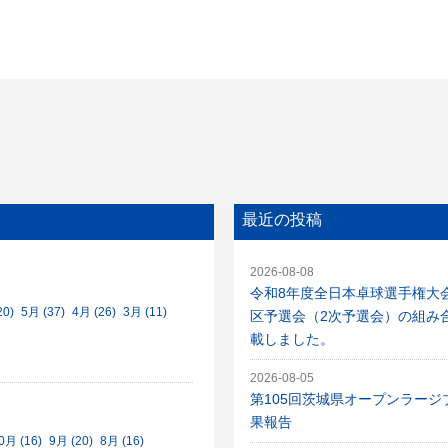
最近の投稿
2026-08-08
令和8年度全日本卓球選手権大
20)
5月 (37)
4月 (26)
3月 (11)
区予選会（2次予選会）の組み
載しました。
2026-08-05
第105回茨城県オープンラージ
果報告
0月 (16)
9月 (20)
8月 (16)