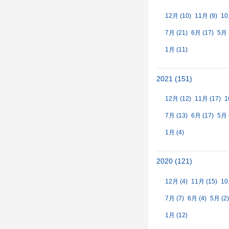
12月 (10)
11月 (9)
10
7月 (21)
6月 (17)
5月 
1月 (11)
2021 (151)
12月 (12)
11月 (17)
1
7月 (13)
6月 (17)
5月 
1月 (4)
2020 (121)
12月 (4)
11月 (15)
10
7月 (7)
6月 (4)
5月 (2)
1月 (12)