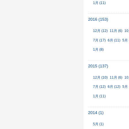
1月 (11)
2016 (153)
12月 (12)
11月 (6)
10
7月 (17)
6月 (11)
5月 
1月 (8)
2015 (137)
12月 (10)
11月 (6)
10
7月 (12)
6月 (12)
5月 
1月 (11)
2014 (1)
5月 (1)