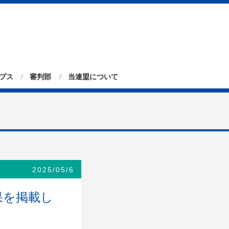
プス
審判部
当連盟について
2025/05/6
果を掲載し