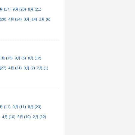
月 (17)
9月 (20)
8月 (21)
(20)
4月 (24)
3月 (14)
2月 (6)
0月 (15)
9月 (5)
8月 (12)
(27)
4月 (21)
3月 (7)
2月 (1)
月 (11)
9月 (11)
8月 (23)
4月 (10)
3月 (10)
2月 (12)