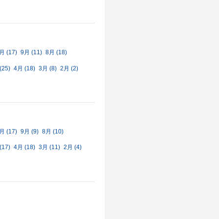
月 (17)
9月 (11)
8月 (18)
(25)
4月 (18)
3月 (8)
2月 (2)
月 (17)
9月 (9)
8月 (10)
(17)
4月 (18)
3月 (11)
2月 (4)