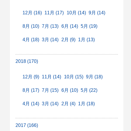
12月 (16)
11月 (17)
10月 (14)
9月 (14)
8月 (10)
7月 (13)
6月 (14)
5月 (19)
4月 (18)
3月 (14)
2月 (9)
1月 (13)
2018 (170)
12月 (9)
11月 (14)
10月 (15)
9月 (18)
8月 (17)
7月 (15)
6月 (10)
5月 (22)
4月 (14)
3月 (14)
2月 (4)
1月 (18)
2017 (166)