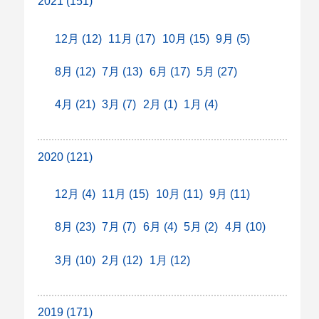
2021 (151)
12月 (12)
11月 (17)
10月 (15)
9月 (5)
8月 (12)
7月 (13)
6月 (17)
5月 (27)
4月 (21)
3月 (7)
2月 (1)
1月 (4)
2020 (121)
12月 (4)
11月 (15)
10月 (11)
9月 (11)
8月 (23)
7月 (7)
6月 (4)
5月 (2)
4月 (10)
3月 (10)
2月 (12)
1月 (12)
2019 (171)