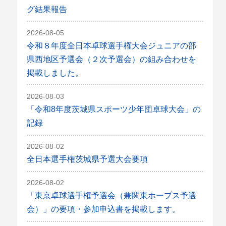
グ結果報告
2026-08-05
令和８年度全日本卓球選手権大会ジュニアの部
県西地区予選会（２次予選会）の組み合わせを
掲載しました。
2026-08-03
「令和8年度茨城県スポーツ少年団卓球大会」の
記録
2026-08-02
全日本選手権茨城県予選大会要項
2026-08-02
「東京卓球選手権予選会（兼関東ホープス予選
会）」の要項・参加申込書を掲載します。