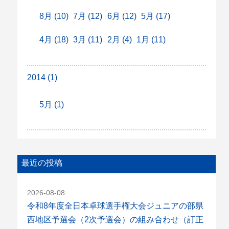
8月 (10)
7月 (12)
6月 (12)
5月 (17)
4月 (18)
3月 (11)
2月 (4)
1月 (11)
2014 (1)
5月 (1)
最近の投稿
2026-08-08
令和8年度全日本卓球選手権大会ジュニアの部県
西地区予選会（2次予選会）の組み合わせ（訂正