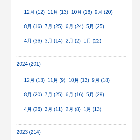
12月 (12)
11月 (13)
10月 (16)
9月 (20)
8月 (16)
7月 (25)
6月 (24)
5月 (25)
4月 (36)
3月 (14)
2月 (2)
1月 (22)
2024 (201)
12月 (13)
11月 (9)
10月 (13)
9月 (18)
8月 (20)
7月 (25)
6月 (16)
5月 (29)
4月 (26)
3月 (11)
2月 (8)
1月 (13)
2023 (214)