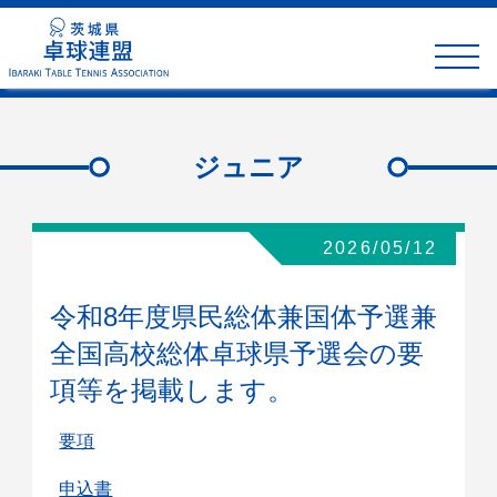
toggle
naviga
ジュニア
2026/05/12
令和8年度県民総体兼国体予選兼
全国高校総体卓球県予選会の要
項等を掲載します。
要項
申込書