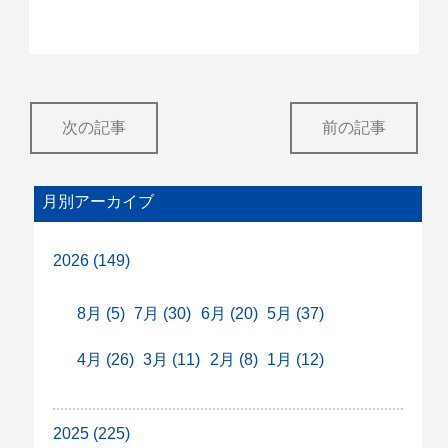
次の記事
前の記事
月別アーカイブ
2026 (149)
8月 (5)
7月 (30)
6月 (20)
5月 (37)
4月 (26)
3月 (11)
2月 (8)
1月 (12)
2025 (225)