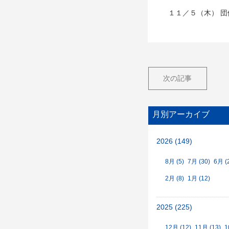
１１／５（木） 
次の記事
月別アーカイブ
2026 (149)
8月 (5)
7月 (30)
6月 (
2月 (8)
1月 (12)
2025 (225)
12月 (12)
11月 (13)
1