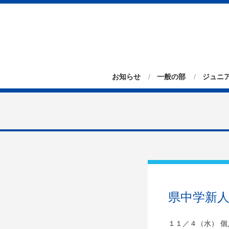
お知らせ
一般の部
ジュニ
県中学新
１１／４（水） 