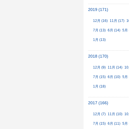
2019 (171)
12月 (16)
11月 (17)
1
7月 (13)
6月 (14)
5月 
1月 (13)
2018 (170)
12月 (9)
11月 (14)
10
7月 (15)
6月 (10)
5月 
1月 (18)
2017 (166)
12月 (7)
11月 (10)
10
7月 (15)
6月 (11)
5月 