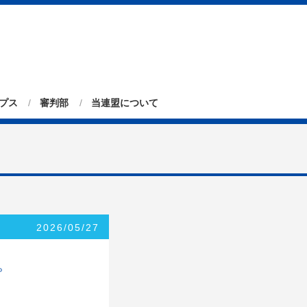
プス
審判部
当連盟について
2026/05/27
。