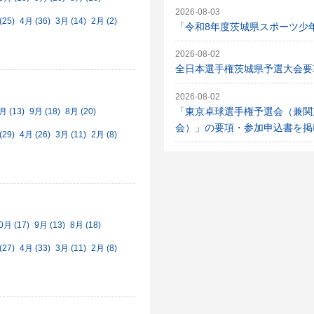
2026-08-03
(25)
4月 (36)
3月 (14)
2月 (2)
「令和8年度茨城県スポーツ少
2026-08-02
全日本選手権茨城県予選大会要
2026-08-02
「東京卓球選手権予選会（兼関
月 (13)
9月 (18)
8月 (20)
会）」の要項・参加申込書を掲
(29)
4月 (26)
3月 (11)
2月 (8)
0月 (17)
9月 (13)
8月 (18)
(27)
4月 (33)
3月 (11)
2月 (8)