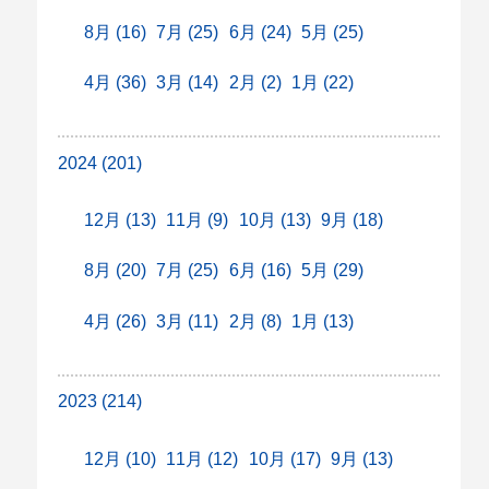
8月 (16)
7月 (25)
6月 (24)
5月 (25)
4月 (36)
3月 (14)
2月 (2)
1月 (22)
2024 (201)
12月 (13)
11月 (9)
10月 (13)
9月 (18)
8月 (20)
7月 (25)
6月 (16)
5月 (29)
4月 (26)
3月 (11)
2月 (8)
1月 (13)
2023 (214)
12月 (10)
11月 (12)
10月 (17)
9月 (13)