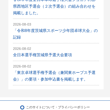
県西地区予選会（２次予選会）の組み合わせを
掲載しました。
2026-08-03
「令和8年度茨城県スポーツ少年団卓球大会」の
記録
2026-08-02
全日本選手権茨城県予選大会要項
2026-08-02
「東京卓球選手権予選会（兼関東ホープス予選
会）」の要項・参加申込書を掲載します。
このサイトについて・プライバシーポリシー