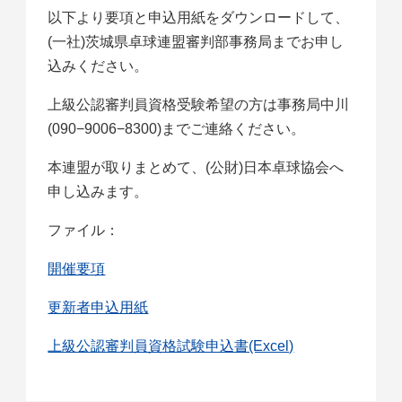
以下より要項と申込用紙をダウンロードして、
(一社)茨城県卓球連盟審判部事務局までお申し
込みください。
上級公認審判員資格受験希望の方は事務局中川
(090−9006−8300)までご連絡ください。
本連盟が取りまとめて、(公財)日本卓球協会へ
申し込みます。
ファイル：
開催要項
更新者申込用紙
上級公認審判員資格試験申込書(Excel)