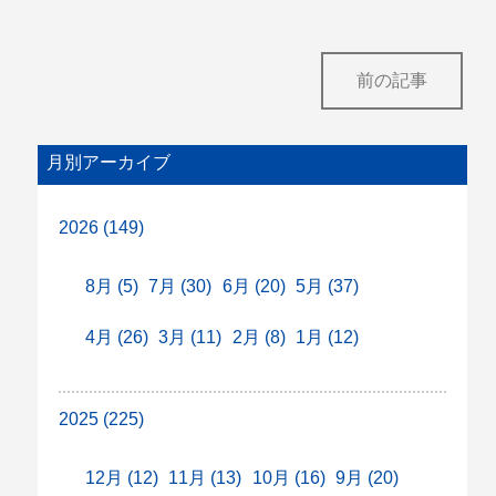
前の記事
月別アーカイブ
2026 (149)
8月 (5)
7月 (30)
6月 (20)
5月 (37)
4月 (26)
3月 (11)
2月 (8)
1月 (12)
2025 (225)
12月 (12)
11月 (13)
10月 (16)
9月 (20)