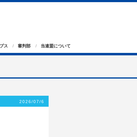
プス
審判部
当連盟について
2026/07/6