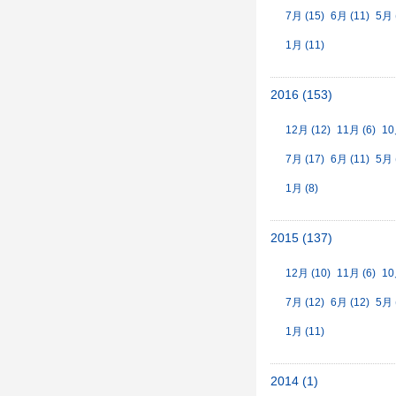
7月 (15)
6月 (11)
5月 
1月 (11)
2016 (153)
12月 (12)
11月 (6)
10
7月 (17)
6月 (11)
5月 
1月 (8)
2015 (137)
12月 (10)
11月 (6)
10
7月 (12)
6月 (12)
5月 
1月 (11)
2014 (1)