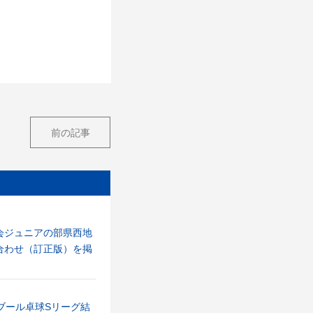
前の記事
会ジュニアの部県西地
合わせ（訂正版）を掲
ブール卓球Sリーグ結