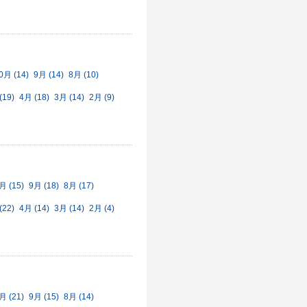
0月 (14)
9月 (14)
8月 (10)
(19)
4月 (18)
3月 (14)
2月 (9)
月 (15)
9月 (18)
8月 (17)
(22)
4月 (14)
3月 (14)
2月 (4)
月 (21)
9月 (15)
8月 (14)