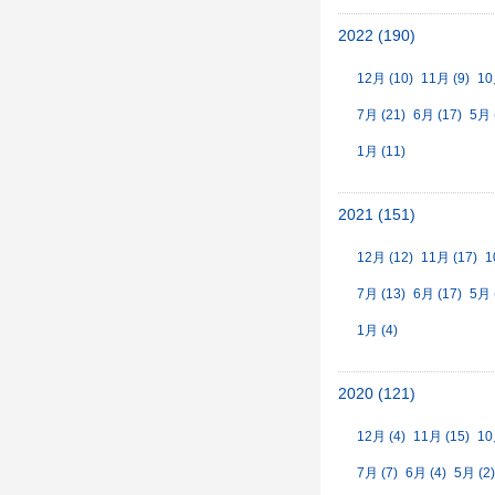
2022 (190)
12月 (10)
11月 (9)
10
7月 (21)
6月 (17)
5月 
1月 (11)
2021 (151)
12月 (12)
11月 (17)
1
7月 (13)
6月 (17)
5月 
1月 (4)
2020 (121)
12月 (4)
11月 (15)
10
7月 (7)
6月 (4)
5月 (2)