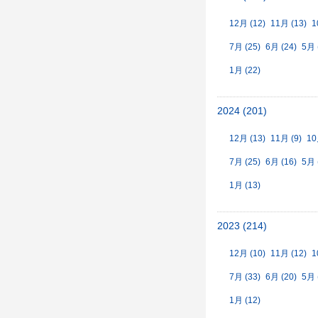
12月 (12)
11月 (13)
1
7月 (25)
6月 (24)
5月 
1月 (22)
2024 (201)
12月 (13)
11月 (9)
10
7月 (25)
6月 (16)
5月 
1月 (13)
2023 (214)
12月 (10)
11月 (12)
1
7月 (33)
6月 (20)
5月 
1月 (12)