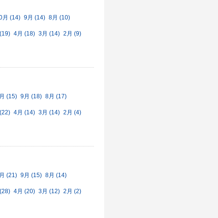
0月 (14)
9月 (14)
8月 (10)
(19)
4月 (18)
3月 (14)
2月 (9)
月 (15)
9月 (18)
8月 (17)
(22)
4月 (14)
3月 (14)
2月 (4)
月 (21)
9月 (15)
8月 (14)
(28)
4月 (20)
3月 (12)
2月 (2)