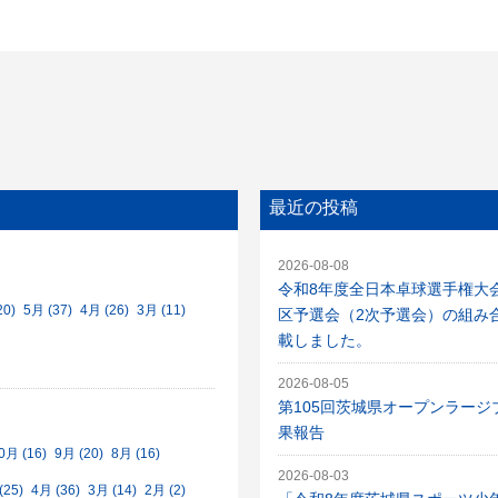
最近の投稿
2026-08-08
令和8年度全日本卓球選手権大
20)
5月 (37)
4月 (26)
3月 (11)
区予選会（2次予選会）の組み
載しました。
2026-08-05
第105回茨城県オープンラージ
果報告
0月 (16)
9月 (20)
8月 (16)
2026-08-03
(25)
4月 (36)
3月 (14)
2月 (2)