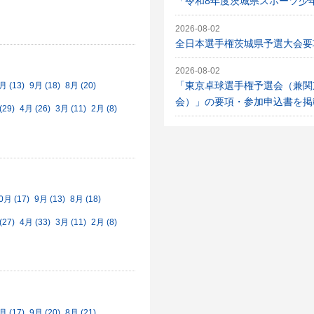
「令和8年度茨城県スポーツ少
2026-08-02
全日本選手権茨城県予選大会要
2026-08-02
「東京卓球選手権予選会（兼関
月 (13)
9月 (18)
8月 (20)
会）」の要項・参加申込書を掲
(29)
4月 (26)
3月 (11)
2月 (8)
0月 (17)
9月 (13)
8月 (18)
(27)
4月 (33)
3月 (11)
2月 (8)
月 (17)
9月 (20)
8月 (21)