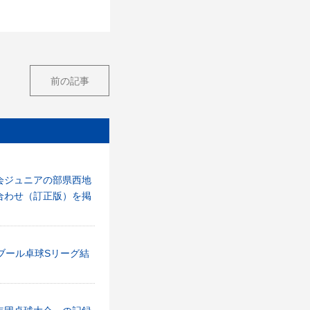
前の記事
会ジュニアの部県西地
合わせ（訂正版）を掲
ブール卓球Sリーグ結