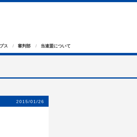
プス
審判部
当連盟について
2015/01/26