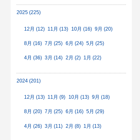
2025 (225)
12月 (12)
11月 (13)
10月 (16)
9月 (20)
8月 (16)
7月 (25)
6月 (24)
5月 (25)
4月 (36)
3月 (14)
2月 (2)
1月 (22)
2024 (201)
12月 (13)
11月 (9)
10月 (13)
9月 (18)
8月 (20)
7月 (25)
6月 (16)
5月 (29)
4月 (26)
3月 (11)
2月 (8)
1月 (13)