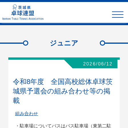
toggle
naviga
ジュニア
2026/06/12
令和8年度 全国高校総体卓球茨
城県予選会の組み合わせ等の掲
載
組み合わせ
・駐車場についてバスはバス駐車場（東第二駐