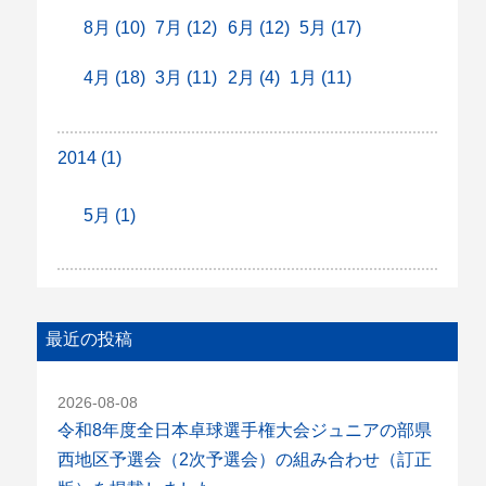
8月 (10)
7月 (12)
6月 (12)
5月 (17)
4月 (18)
3月 (11)
2月 (4)
1月 (11)
2014 (1)
5月 (1)
最近の投稿
2026-08-08
令和8年度全日本卓球選手権大会ジュニアの部県
西地区予選会（2次予選会）の組み合わせ（訂正