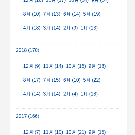
12月 (16)
11月 (17)
10月 (14)
9月 (14)
8月 (10)
7月 (13)
6月 (14)
5月 (19)
4月 (18)
3月 (14)
2月 (9)
1月 (13)
2018 (170)
12月 (9)
11月 (14)
10月 (15)
9月 (18)
8月 (17)
7月 (15)
6月 (10)
5月 (22)
4月 (14)
3月 (14)
2月 (4)
1月 (18)
2017 (166)
12月 (7)
11月 (10)
10月 (21)
9月 (15)