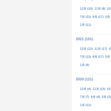
12月 (10)
11月 (9)
10
7月 (21)
6月 (17)
5月 
1月 (11)
2021 (151)
12月 (12)
11月 (17)
1
7月 (13)
6月 (17)
5月 
1月 (4)
2020 (121)
12月 (4)
11月 (15)
10
7月 (7)
6月 (4)
5月 (2)
1月 (12)