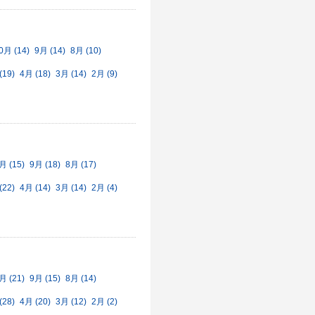
0月 (14)
9月 (14)
8月 (10)
(19)
4月 (18)
3月 (14)
2月 (9)
月 (15)
9月 (18)
8月 (17)
(22)
4月 (14)
3月 (14)
2月 (4)
月 (21)
9月 (15)
8月 (14)
(28)
4月 (20)
3月 (12)
2月 (2)