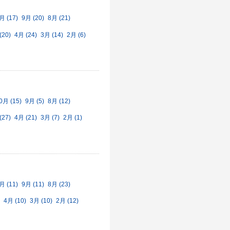
月 (17)
9月 (20)
8月 (21)
(20)
4月 (24)
3月 (14)
2月 (6)
0月 (15)
9月 (5)
8月 (12)
(27)
4月 (21)
3月 (7)
2月 (1)
月 (11)
9月 (11)
8月 (23)
4月 (10)
3月 (10)
2月 (12)