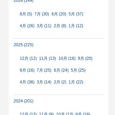
2026 (149)
8月 (5)
7月 (30)
6月 (20)
5月 (37)
4月 (26)
3月 (11)
2月 (8)
1月 (12)
2025 (225)
12月 (12)
11月 (13)
10月 (16)
9月 (20)
8月 (16)
7月 (25)
6月 (24)
5月 (25)
4月 (36)
3月 (14)
2月 (2)
1月 (22)
2024 (201)
12月 (13)
11月 (9)
10月 (13)
9月 (18)