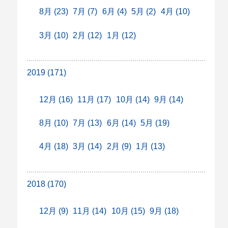
8月 (23)
7月 (7)
6月 (4)
5月 (2)
4月 (10)
3月 (10)
2月 (12)
1月 (12)
2019 (171)
12月 (16)
11月 (17)
10月 (14)
9月 (14)
8月 (10)
7月 (13)
6月 (14)
5月 (19)
4月 (18)
3月 (14)
2月 (9)
1月 (13)
2018 (170)
12月 (9)
11月 (14)
10月 (15)
9月 (18)