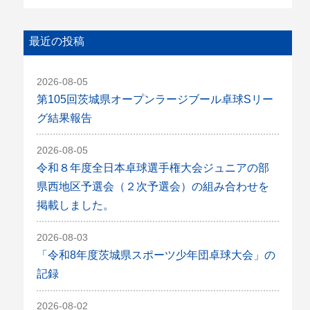
最近の投稿
2026-08-05
第105回茨城県オープンラージブール卓球Sリー
グ結果報告
2026-08-05
令和８年度全日本卓球選手権大会ジュニアの部
県西地区予選会（２次予選会）の組み合わせを
掲載しました。
2026-08-03
「令和8年度茨城県スポーツ少年団卓球大会」の
記録
2026-08-02