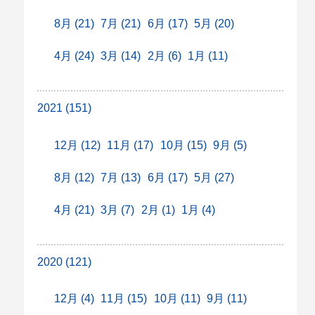
8月 (21)
7月 (21)
6月 (17)
5月 (20)
4月 (24)
3月 (14)
2月 (6)
1月 (11)
2021 (151)
12月 (12)
11月 (17)
10月 (15)
9月 (5)
8月 (12)
7月 (13)
6月 (17)
5月 (27)
4月 (21)
3月 (7)
2月 (1)
1月 (4)
2020 (121)
12月 (4)
11月 (15)
10月 (11)
9月 (11)