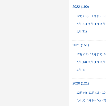
2022 (190)
12月 (10)
11月 (9)
10
7月 (21)
6月 (17)
5月 
1月 (11)
2021 (151)
12月 (12)
11月 (17)
1
7月 (13)
6月 (17)
5月 
1月 (4)
2020 (121)
12月 (4)
11月 (15)
10
7月 (7)
6月 (4)
5月 (2)