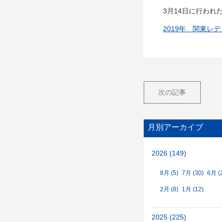
3月14日に行わ
2019年 関東レ
次の記事
月別アーカイブ
2026 (149)
8月 (5)
7月 (30)
6月 (
2月 (8)
1月 (12)
2025 (225)