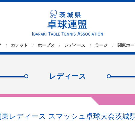
ア
カデット
ホープス
レディース
ラージ
関東ホー
レディース
 関東レディース スマッシュ卓球大会茨城