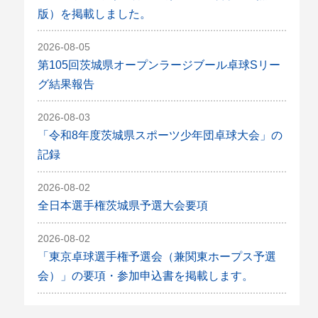
版）を掲載しました。
2026-08-05
第105回茨城県オープンラージブール卓球Sリー
グ結果報告
2026-08-03
「令和8年度茨城県スポーツ少年団卓球大会」の
記録
2026-08-02
全日本選手権茨城県予選大会要項
2026-08-02
「東京卓球選手権予選会（兼関東ホープス予選
会）」の要項・参加申込書を掲載します。