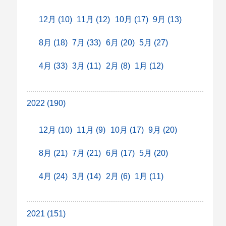
12月 (10)
11月 (12)
10月 (17)
9月 (13)
8月 (18)
7月 (33)
6月 (20)
5月 (27)
4月 (33)
3月 (11)
2月 (8)
1月 (12)
2022 (190)
12月 (10)
11月 (9)
10月 (17)
9月 (20)
8月 (21)
7月 (21)
6月 (17)
5月 (20)
4月 (24)
3月 (14)
2月 (6)
1月 (11)
2021 (151)