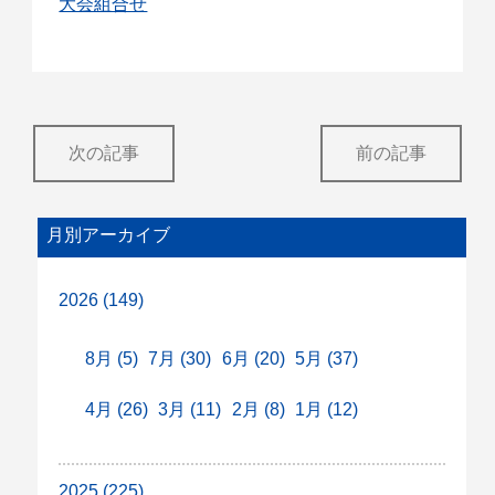
大会組合せ
次の記事
前の記事
月別アーカイブ
2026 (149)
8月 (5)
7月 (30)
6月 (20)
5月 (37)
4月 (26)
3月 (11)
2月 (8)
1月 (12)
2025 (225)