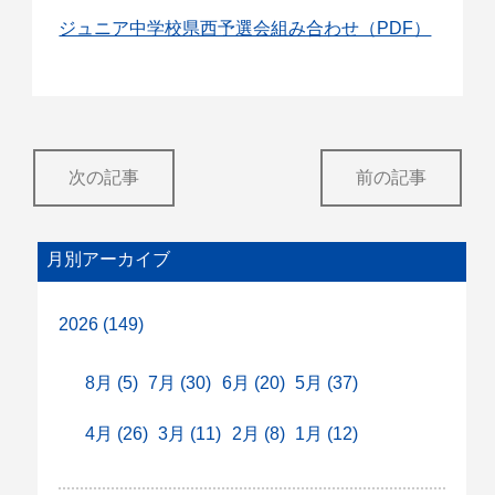
ジュニア中学校県西予選会組み合わせ（PDF）
次の記事
前の記事
月別アーカイブ
2026 (149)
8月 (5)
7月 (30)
6月 (20)
5月 (37)
4月 (26)
3月 (11)
2月 (8)
1月 (12)