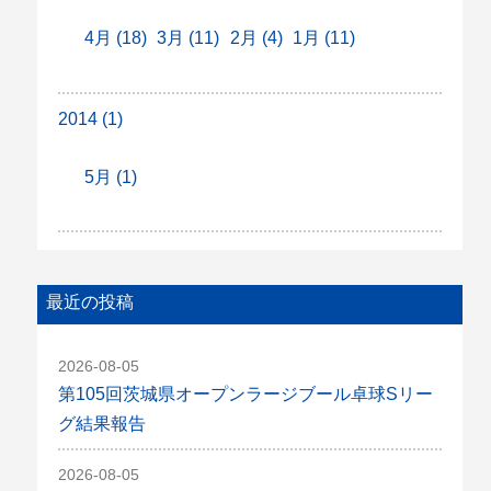
4月 (18)
3月 (11)
2月 (4)
1月 (11)
2014 (1)
5月 (1)
最近の投稿
2026-08-05
第105回茨城県オープンラージブール卓球Sリー
グ結果報告
2026-08-05