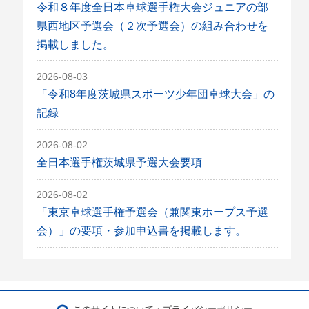
令和８年度全日本卓球選手権大会ジュニアの部
県西地区予選会（２次予選会）の組み合わせを
掲載しました。
2026-08-03
「令和8年度茨城県スポーツ少年団卓球大会」の
記録
2026-08-02
全日本選手権茨城県予選大会要項
2026-08-02
「東京卓球選手権予選会（兼関東ホープス予選
会）」の要項・参加申込書を掲載します。