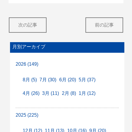
次の記事
前の記事
月別アーカイブ
2026 (149)
8月 (5)
7月 (30)
6月 (20)
5月 (37)
4月 (26)
3月 (11)
2月 (8)
1月 (12)
2025 (225)
12月 (12)
11月 (13)
10月 (16)
9月 (20)