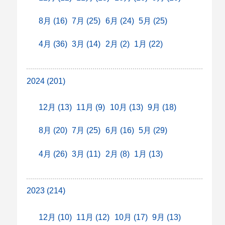
8月 (16)
7月 (25)
6月 (24)
5月 (25)
4月 (36)
3月 (14)
2月 (2)
1月 (22)
2024 (201)
12月 (13)
11月 (9)
10月 (13)
9月 (18)
8月 (20)
7月 (25)
6月 (16)
5月 (29)
4月 (26)
3月 (11)
2月 (8)
1月 (13)
2023 (214)
12月 (10)
11月 (12)
10月 (17)
9月 (13)