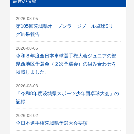
最近の投稿
2026-08-05
第105回茨城県オープンラージブール卓球Sリー
グ結果報告
2026-08-05
令和８年度全日本卓球選手権大会ジュニアの部
県西地区予選会（２次予選会）の組み合わせを
掲載しました。
2026-08-03
「令和8年度茨城県スポーツ少年団卓球大会」の
記録
2026-08-02
全日本選手権茨城県予選大会要項