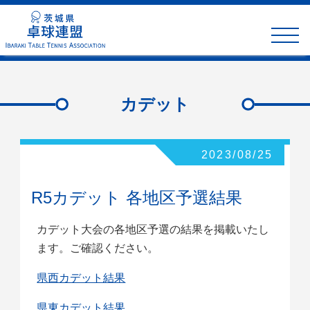
toggle
naviga
カデット
2023/08/25
R5カデット 各地区予選結果
カデット大会の各地区予選の結果を掲載いたし
ます。ご確認ください。
県西カデット結果
県東カデット結果