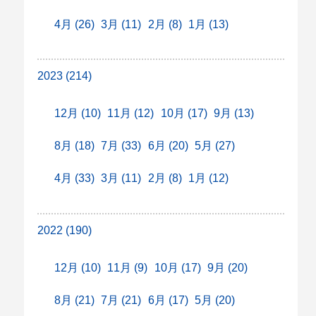
4月 (26)
3月 (11)
2月 (8)
1月 (13)
2023 (214)
12月 (10)
11月 (12)
10月 (17)
9月 (13)
8月 (18)
7月 (33)
6月 (20)
5月 (27)
4月 (33)
3月 (11)
2月 (8)
1月 (12)
2022 (190)
12月 (10)
11月 (9)
10月 (17)
9月 (20)
8月 (21)
7月 (21)
6月 (17)
5月 (20)