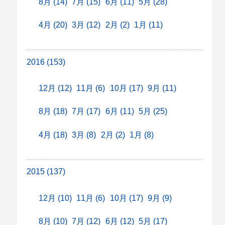
8月 (14)
7月 (15)
6月 (11)
5月 (28)
4月 (20)
3月 (12)
2月 (2)
1月 (11)
2016 (153)
12月 (12)
11月 (6)
10月 (17)
9月 (11)
8月 (18)
7月 (17)
6月 (11)
5月 (25)
4月 (18)
3月 (8)
2月 (2)
1月 (8)
2015 (137)
12月 (10)
11月 (6)
10月 (17)
9月 (9)
8月 (10)
7月 (12)
6月 (12)
5月 (17)