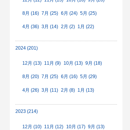
8月 (16)
7月 (25)
6月 (24)
5月 (25)
4月 (36)
3月 (14)
2月 (2)
1月 (22)
2024 (201)
12月 (13)
11月 (9)
10月 (13)
9月 (18)
8月 (20)
7月 (25)
6月 (16)
5月 (29)
4月 (26)
3月 (11)
2月 (8)
1月 (13)
2023 (214)
12月 (10)
11月 (12)
10月 (17)
9月 (13)