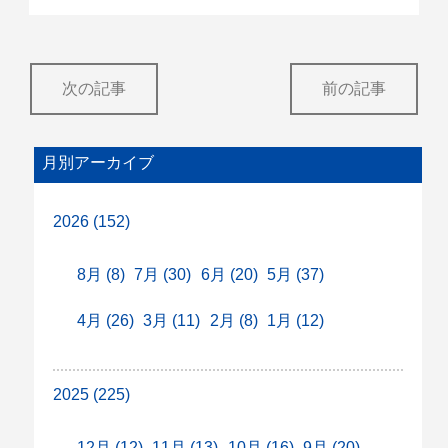
次の記事
前の記事
月別アーカイブ
2026 (152)
8月 (8)
7月 (30)
6月 (20)
5月 (37)
4月 (26)
3月 (11)
2月 (8)
1月 (12)
2025 (225)
12月 (12)
11月 (13)
10月 (16)
9月 (20)