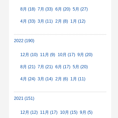
8月 (18)
7月 (33)
6月 (20)
5月 (27)
4月 (33)
3月 (11)
2月 (8)
1月 (12)
2022 (190)
12月 (10)
11月 (9)
10月 (17)
9月 (20)
8月 (21)
7月 (21)
6月 (17)
5月 (20)
4月 (24)
3月 (14)
2月 (6)
1月 (11)
2021 (151)
12月 (12)
11月 (17)
10月 (15)
9月 (5)