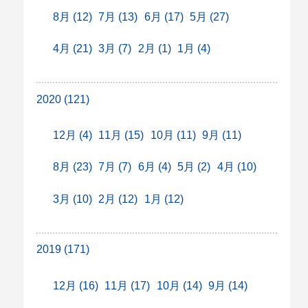
8月 (12)
7月 (13)
6月 (17)
5月 (27)
4月 (21)
3月 (7)
2月 (1)
1月 (4)
2020 (121)
12月 (4)
11月 (15)
10月 (11)
9月 (11)
8月 (23)
7月 (7)
6月 (4)
5月 (2)
4月 (10)
3月 (10)
2月 (12)
1月 (12)
2019 (171)
12月 (16)
11月 (17)
10月 (14)
9月 (14)