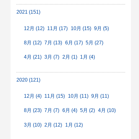
2021 (151)
12月 (12)
11月 (17)
10月 (15)
9月 (5)
8月 (12)
7月 (13)
6月 (17)
5月 (27)
4月 (21)
3月 (7)
2月 (1)
1月 (4)
2020 (121)
12月 (4)
11月 (15)
10月 (11)
9月 (11)
8月 (23)
7月 (7)
6月 (4)
5月 (2)
4月 (10)
3月 (10)
2月 (12)
1月 (12)