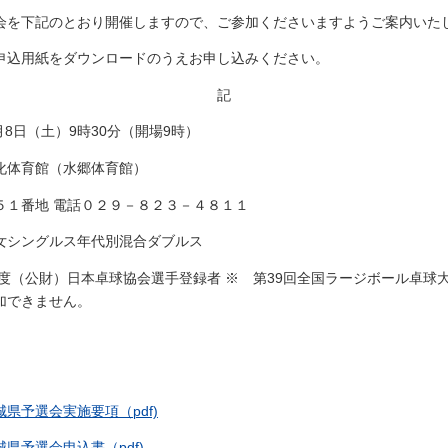
会を下記のとおり開催しますので、ご参加くださいますようご案内いた
申込用紙をダウンロードのうえお申し込みください。
記
年8月8日（土）​​9時30分（開場9時）
浦文化体育館（水郷体育館）
５１番地 電話０２９－８２３－４８１１
別男女シングルス​年代別混合ダブルス
26年度（公財）日本卓球協会選手登録者 ※ 第39回全国ラージボール卓
​​できません。
県予選会実施要項（pdf)
県予選会申込書（pdf)