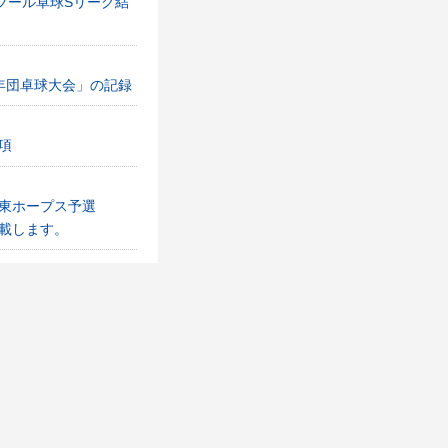
ブール卓球Sリーグ結
年団卓球大会」の記録
項
東ホープス予選
載します。