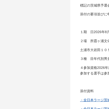
標記の茨城県予選
添付の要項並びに
１​期 日​​2026
２​場 所​​霞ヶ
土浦市大岩田１０
３​種 目​​年代
４​参加資格​20
参加する選手は参加
添付資料
・全日本ラージ茨城
・全日本ラージ茨城