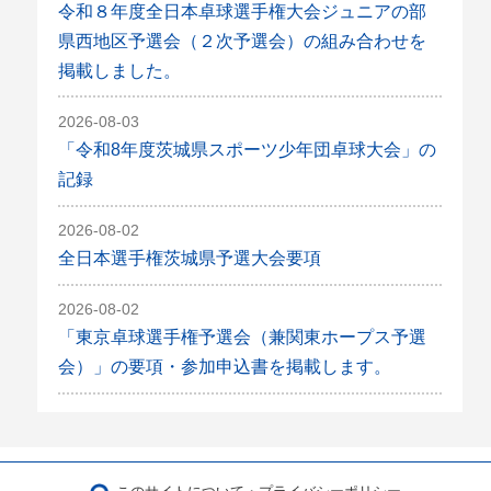
令和８年度全日本卓球選手権大会ジュニアの部
県西地区予選会（２次予選会）の組み合わせを
掲載しました。
2026-08-03
「令和8年度茨城県スポーツ少年団卓球大会」の
記録
2026-08-02
全日本選手権茨城県予選大会要項
2026-08-02
「東京卓球選手権予選会（兼関東ホープス予選
会）」の要項・参加申込書を掲載します。