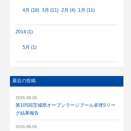
4月 (18)
3月 (11)
2月 (4)
1月 (11)
2014 (1)
5月 (1)
最近の投稿
2026-08-05
第105回茨城県オープンラージブール卓球Sリー
グ結果報告
2026-08-05