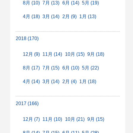
8月 (10)
7月 (13)
6月 (14)
5月 (19)
4月 (18)
3月 (14)
2月 (9)
1月 (13)
2018 (170)
12月 (9)
11月 (14)
10月 (15)
9月 (18)
8月 (17)
7月 (15)
6月 (10)
5月 (22)
4月 (14)
3月 (14)
2月 (4)
1月 (18)
2017 (166)
12月 (7)
11月 (10)
10月 (21)
9月 (15)
8月 (14)
7月 (15)
6月 (11)
5月 (28)