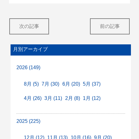
次の記事
前の記事
月別アーカイブ
2026 (149)
8月 (5)
7月 (30)
6月 (20)
5月 (37)
4月 (26)
3月 (11)
2月 (8)
1月 (12)
2025 (225)
12月 (12)
11月 (13)
10月 (16)
9月 (20)