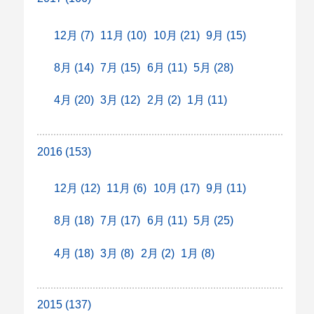
12月 (7)
11月 (10)
10月 (21)
9月 (15)
8月 (14)
7月 (15)
6月 (11)
5月 (28)
4月 (20)
3月 (12)
2月 (2)
1月 (11)
2016 (153)
12月 (12)
11月 (6)
10月 (17)
9月 (11)
8月 (18)
7月 (17)
6月 (11)
5月 (25)
4月 (18)
3月 (8)
2月 (2)
1月 (8)
2015 (137)