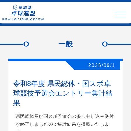
toggle
naviga
一般
2026/06/1
令和8年度 県民総体・国スポ卓
球競技予選会エントリー集計結
果
県民総体及び国スポ予選会の参加申し込み受付
が終了しましたので集計結果を掲載いたしま