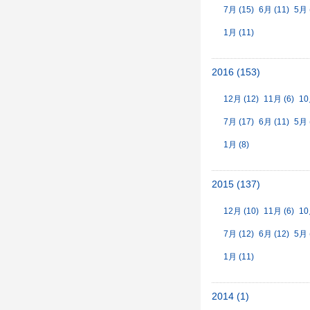
7月 (15)
6月 (11)
5月 
1月 (11)
2016 (153)
12月 (12)
11月 (6)
10
7月 (17)
6月 (11)
5月 
1月 (8)
2015 (137)
12月 (10)
11月 (6)
10
7月 (12)
6月 (12)
5月 
1月 (11)
2014 (1)