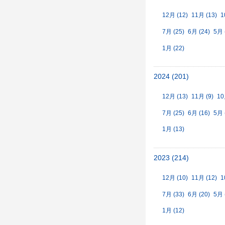
12月 (12)
11月 (13)
1
7月 (25)
6月 (24)
5月 
1月 (22)
2024 (201)
12月 (13)
11月 (9)
10
7月 (25)
6月 (16)
5月 
1月 (13)
2023 (214)
12月 (10)
11月 (12)
1
7月 (33)
6月 (20)
5月 
1月 (12)