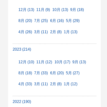
12月 (13)
11月 (9)
10月 (13)
9月 (18)
8月 (20)
7月 (25)
6月 (16)
5月 (29)
4月 (26)
3月 (11)
2月 (8)
1月 (13)
2023 (214)
12月 (10)
11月 (12)
10月 (17)
9月 (13)
8月 (18)
7月 (33)
6月 (20)
5月 (27)
4月 (33)
3月 (11)
2月 (8)
1月 (12)
2022 (190)