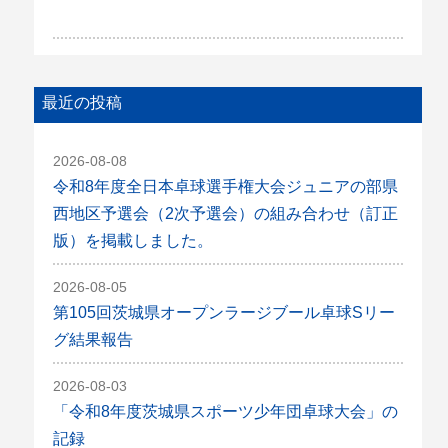
最近の投稿
2026-08-08
令和8年度全日本卓球選手権大会ジュニアの部県
西地区予選会（2次予選会）の組み合わせ（訂正
版）を掲載しました。
2026-08-05
第105回茨城県オープンラージブール卓球Sリー
グ結果報告
2026-08-03
「令和8年度茨城県スポーツ少年団卓球大会」の
記録