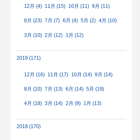
12月 (4)
11月 (15)
10月 (11)
9月 (11)
8月 (23)
7月 (7)
6月 (4)
5月 (2)
4月 (10)
3月 (10)
2月 (12)
1月 (12)
2019 (171)
12月 (16)
11月 (17)
10月 (14)
9月 (14)
8月 (10)
7月 (13)
6月 (14)
5月 (19)
4月 (18)
3月 (14)
2月 (9)
1月 (13)
2018 (170)